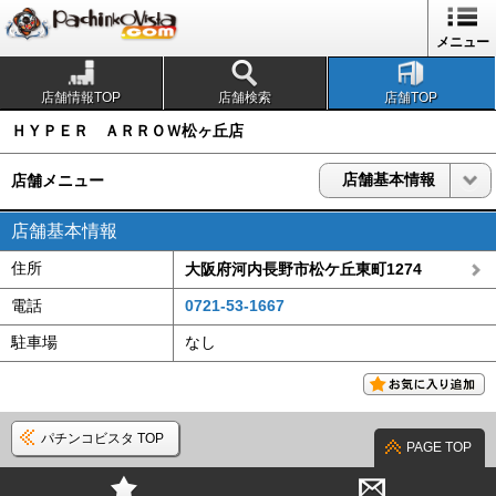
1
メニュー
店舗情報TOP
店舗検索
店舗TOP
ＨＹＰＥＲ ＡＲＲＯＷ松ヶ丘店
店舗基本情報
店舗メニュー
店舗基本情報
住所
大阪府河内長野市松ケ丘東町1274
電話
0721-53-1667
駐車場
なし
パチンコビスタ TOP
PAGE TOP