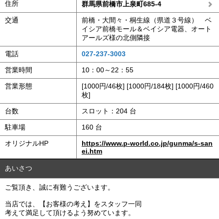
住所
群馬県前橋市上泉町685-4
交通
前橋・大間々・桐生線（県道３号線） ベ
イシア前橋モール＆ベイシア電器、オート
アールズ様の北側隣接
電話
027-237-3003
営業時間
10：00～22：55
営業形態
[1000円/46枚] [1000円/184枚] [1000円/460
枚]
台数
スロット：204 台
駐車場
160 台
オリジナルHP
https://www.p-world.co.jp/gunma/s-san
ei.htm
あいさつ
ご覧頂き、誠に有難うございます。
当店では、【お客様の考え】をスタッフ一同
考えて満足して頂けるよう努めています。