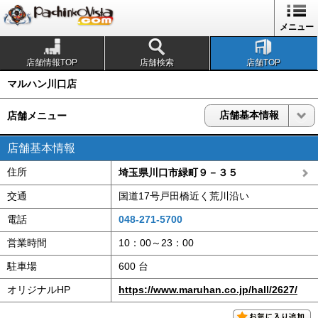
1
メニュー
店舗情報TOP
店舗検索
店舗TOP
マルハン川口店
店舗基本情報
店舗メニュー
店舗基本情報
住所
埼玉県川口市緑町９－３５
交通
国道17号戸田橋近く荒川沿い
電話
048-271-5700
営業時間
10：00～23：00
駐車場
600 台
オリジナルHP
https://www.maruhan.co.jp/hall/2627/