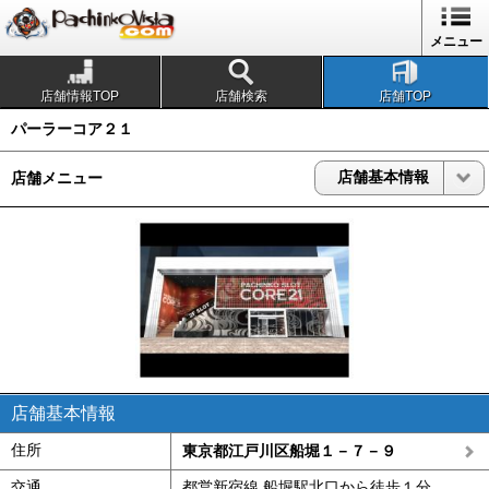
1
メニュー
店舗情報TOP
店舗検索
店舗TOP
パーラーコア２１
店舗基本情報
店舗メニュー
店舗基本情報
住所
東京都江戸川区船堀１－７－９
交通
都営新宿線 船堀駅北口から徒歩１分