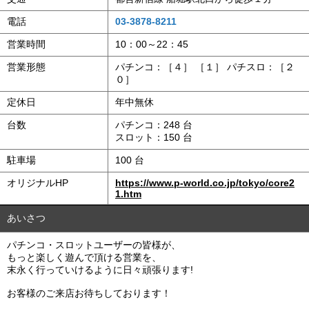
電話
03-3878-8211
営業時間
10：00～22：45
営業形態
パチンコ：［４］ ［１］ パチスロ：［２
０］
定休日
年中無休
台数
パチンコ：248 台
スロット：150 台
駐車場
100 台
オリジナルHP
https://www.p-world.co.jp/tokyo/core2
1.htm
あいさつ
パチンコ・スロットユーザーの皆様が、
もっと楽しく遊んで頂ける営業を、
末永く行っていけるように日々頑張ります!
お客様のご来店お待ちしております！