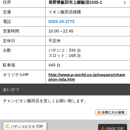
住所
長野県飯田市上郷飯沼1535-1
交通
イオン飯田店様隣
電話
0265-24-2772
営業時間
10:00～22:45
定休日
不定休
台数
パチンコ：334 台
スロット：168 台
駐車場
440 台
オリジナルHP
http://www.p-world.co.jp/nagano/cham
pion-iida.htm
あいさつ
チャンピオン飯田店を宜しくお願い致します。
パチンコビスタ TOP
PAGE TOP