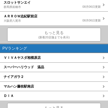
スロットサンエイ
08月06日更新
群馬県前橋市
ＡＲＲＯＷ志紀駅前店
08月06日更新
大阪府八尾市
もっと見る
(新着20店舗までを表示)
PVランキング
ＶＩＶＡヤスダ相模原店
スーパーハリウッド 温品
ナイアガラ２
マルハン藤枝駅南店
ＤＩＡ
もっと見る