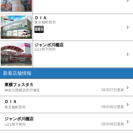
ＤＩＡ
東京都町田市
ジャンボ川棚店
山口県下関市
新着店舗情報
東横フェスタ５
08月07日更新
神奈川県横浜市戸塚区
ＤＩＡ
08月06日更新
東京都町田市
ジャンボ川棚店
08月06日更新
山口県下関市