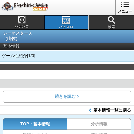
メニュー
パチンコ
パチスロ
検索
シーマスターＸ
（山佐）
基本情報
ゲーム性紹介[1/0]
続きを読む >
基本情報一覧に戻る
TOP・基本情報
分析情報