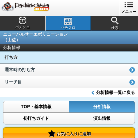
メニュー
パチンコ
パチスロ
検索
ニューパルサーエボリューション
（山佐）
分析情報
打ち方
通常時の打ち方
リーチ目
分析情報一覧に戻る
TOP・基本情報
分析情報
初打ちガイド
演出情報
お気に入りに追加