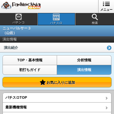
メニュー
パチンコ
パチスロ
検索
ニューパルサー３
（山佐）
演出情報
演出紹介
TOP・基本情報
分析情報
初打ちガイド
演出情報
お気に入りに追加
パチスロTOP
最新機種情報