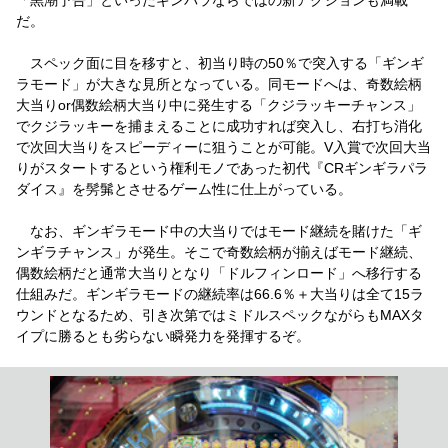
だ。
スペック面に目を移すと、初当り時の50％で突入する「ギンギ
ラモード」が大きな見所となっている。同モードへは、奇数絵柄
大当りor偶数絵柄大当り中に発生する「クジラッキーチャンス」
でクジラッキーを捕まえることに成功すれば突入し、右打ち消化
で次回大当りをスピーディーに狙うことが可能。V入賞で次回大当
りがスタートするという権利モノであった初代『CRギンギラパラ
ダイス』を髣髴とさせるゲーム性に仕上がっている。
なお、ギンギラモード中の大当りではモード継続を賭けた「ギ
ンギラチャンス」が発生。そこで奇数絵柄が揃えばモード継続、
偶数絵柄だと通常大当りとなり「ドルフィンロード」へ移行する
仕組みだ。ギンギラモードの継続率は66.6％＋大当りは全て15ラ
ウンドとなるため、引き次第ではミドルスペックながらもMAXタ
イプに勝るとも劣らない瞬発力を発揮するぞ。