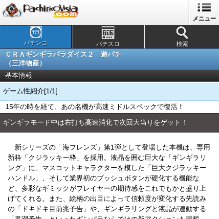
メニュー
パチンコ
パチスロ
検索
ＣＲＡギンギラパラダイス２ 遊パチ
（三洋物産）
基本情報
ゲーム性紹介[1/1]
15年の時を経て、あの名機が高速ミドルスペックで復活！
ギンギラモード中は右打ち高速消化で次回大当りをゲット！
新シリーズの「海フレンズ」第1弾として登場した本機は、専用
新枠「クジラッキー枠」を採用。液晶を囲む巨大な「ギンギラリ
ング」に、マスコットキャラクターを模した「巨大クジラッキー
ハンドル」、そして業界初のプッシュボタンが硬化する機能な
ど、多彩なギミックがプレイヤーの期待感をこれでもかと盛り上
げてくれる。また、絵柄の出目によって信頼度が変化する先読み
の「ドキドキ目前兆予告」や、ギンギラリングと液晶が連動する
「黒潮予告」といったギンパラならではの新アクションも満載