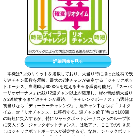
詳細画像を見る
本機は7回のリミットを搭載しており、大当り時に揃った絵柄で残
り連チャン回数を示唆。最大の7連チャンが確定する「ジャックポッ
トボーナス」当選時は6000個を超える出玉を獲得可能だ。「スーパ
ーリオボーナス」は残り2連チャン以上が確定し、緑or青絵柄大当り
が2連続するまで連チャンが継続、「チャレンジボーナス」当選時は
初当りなら「ディーラーチャレンジ」、連チャン中ならば「リオタ
イム」or「リオチャンス」に移行する。連チャン終了時には100回
の時短に突入するが、特にジャックポットボーナスからのループ後
に突入する「ジャックポットチャンス」は激アツ。ここでの引き戻
しはジャックポットボーナスが確定するぞ。なお、ジャックポット