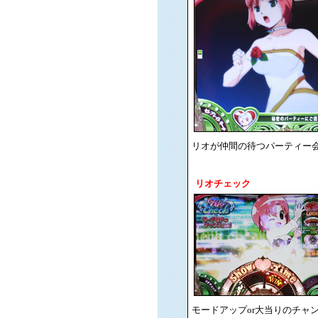
リオが仲間の待つパーティー
リオチェック
モードアップor大当りのチャ