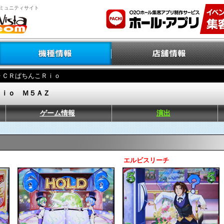
ミュニティサイト
> ＣＲぱちんこＲｉｏ
Ｒｉｏ Ｍ５ＡＺ
ゲーム情報
演出
エルビスリーチ