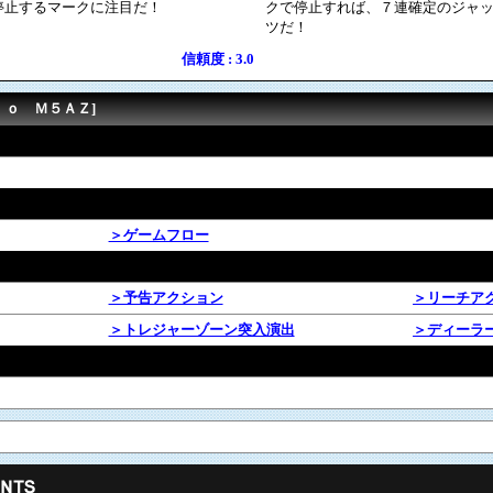
停止するマークに注目だ！
クで停止すれば、７連確定のジャ
ツだ！
信頼度 : 3.0
ｉｏ Ｍ５ＡＺ]
＞ゲームフロー
＞予告アクション
＞リーチア
＞トレジャーゾーン突入演出
＞ディーラ