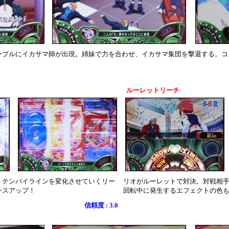
ーブルにイカサマ師が出現。姉妹で力を合わせ、イカサマ集団を撃退する。コ
ルーレットリーチ
、テンパイラインを変化させていくリー
リオがルーレットで対決。対戦相
ンスアップ！
回転中に発生するエフェクトの色
信頼度 : 3.0