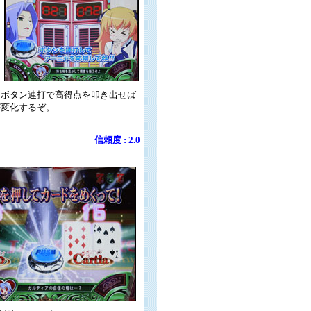
、ボタン連打で高得点を叩き出せば
が変化するぞ。
信頼度 : 2.0