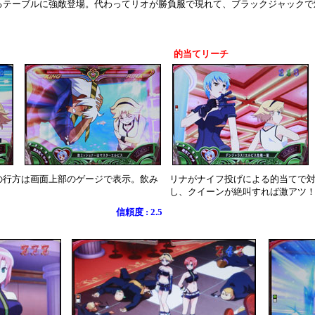
るテーブルに強敵登場。代わってリオが勝負服で現れて、ブラックジャックで
的当てリーチ
の行方は画面上部のゲージで表示。飲み
リナがナイフ投げによる的当てで
し、クイーンが絶叫すれば激アツ
信頼度 : 2.5