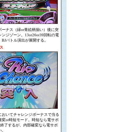
ボーナス（緑or青絵柄揃い）後に突
ンジゾーン。13or26or39回転の電
、BJバトル演出が展開する。
ス
においてチャレンジボーナスで当る
確変or時短モード。時短なら電サポ
転で終了するが、内部確変なら電サポ
い。