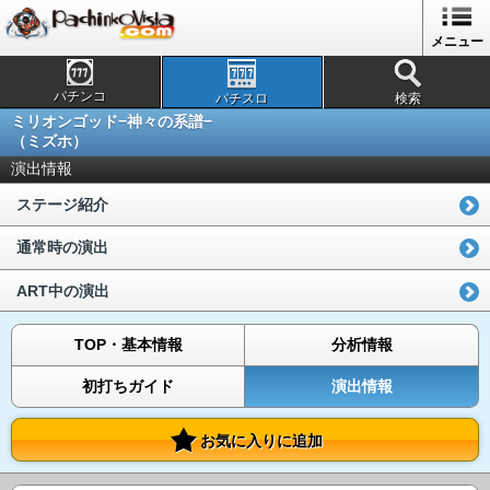
メニュー
パチンコ
パチスロ
検索
ミリオンゴッド−神々の系譜−
（ミズホ）
演出情報
ステージ紹介
通常時の演出
ART中の演出
TOP・基本情報
分析情報
初打ちガイド
演出情報
お気に入りに追加