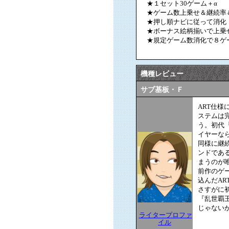
★１セット30ゲーム＋α
★ゲーム数上乗せ＆継続率
★押し順ナビに従って消化
★ボーナス絵柄揃いで上乗せ
★規定ゲーム数消化で８ゲ
機種レビュー
サブ基板・Ｆ
ART仕
ステムは
う。初代
イヤーな
同様に継
ンドであ
まうのが
前作のゲ
込んだA
さすがに
『乱世覇
じゃない
ライタープロファ
イル