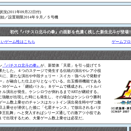
(2011年09月22日付)
入開始／設置期限2014年９月／５号機
初代『パチスロ北斗の拳』の面影を色濃く残した新生北斗が登場!
しいゲーム性はこちら
ゲームフロ
ン
『パチスロ北斗の拳』
が、新筐体「天星」を引っ提げて５
果たした。４つのステージで発生する伝統の演出やレア小役
スに、新たな演出や中段チェリー・スイカ・強ベルで発動す
ー」が融合した仕上がりとなっている。出玉獲得機能である
ト30ゲーム＋「継続バトル」８ゲームで構成され、バトルパ
トル演出が発生。ケンシロウが倒れるまでARTが継続する。
中に強敵が出現した時にも発生し、その場合はケンシロウ勝利
ゲーム数上乗せのチャンスはカットイン演出発生時やザコ敵
旦上乗せが潜伏した後に「七星チャンス」で放出されるパタ
「拳王乱舞」へと突入すればシリーズ通しての激アツ小役であ
１で出現するため、大量ゲーム数上乗せは必至だ。