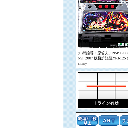
(C)武論尊・原哲夫／NSP 1983, 
NSP 2007 版権許諾証YRI-125 (
ammy