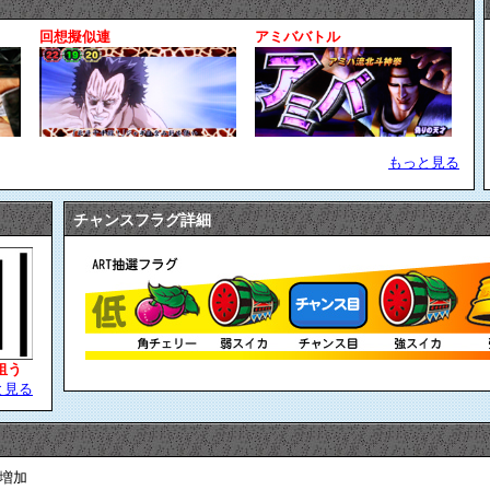
回想擬似連
アミババトル
もっと見る
チャンスフラグ詳細
狙う
と見る
の増加