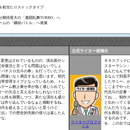
＆初当たりストックタイプ
期待度大の「激闘乱舞TURBO」へ
ームの「継続バトル」へ発展
公式ライター候補生
様に変更はされているものの、演出面やシ
ギネスブック
完全復活と言っても問題はないでしょ
スターマシン
『パチスロ北斗の拳』を打っていたプレ
込んだもんで
ら間違いなく満足すると思います。初代
るなんて到底
続率管理タイプとなっているため、トレ
したサミー。
るゲーム数上乗せ率が低く感じられてし
ここまでやった
唯一の欠点と言えるかもしれないけど、
代北斗の定番
ーム性を踏襲しつつ、新たな演出も盛り
てね…。制作
RTは作り込んでいるなぁと感動するね。
と伝わってく
初代を超えることはないと思うけど、
だんだろうな
王伝』での歴史的失敗の借りは返したん
代を再現して
かな。
するのみです
ライタープロファ
を、この台では
イル