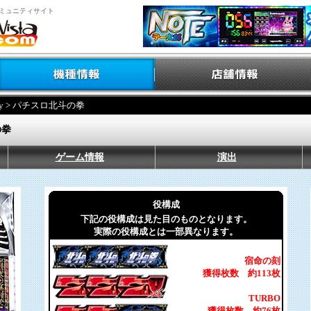
ミュニティサイト
y
> パチスロ北斗の拳
の拳
ゲーム情報
演出
役構成
下記の役構成は見た目のものとなります。
実際の役構成とは一部異なります。
宿命の刻
獲得枚数 約113枚
TURBO
獲得枚数 約76枚