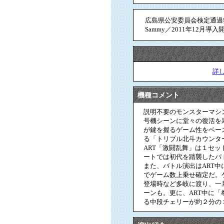
広島県公安委員会検定通過状況
Sammy／2011年12月導
詳
機種コメント
説明不要のモンスターマシ
号機シーンに堂々の復活を
が鍵を握るゲーム性をベー
る「トリプル北斗カウンタ
ART「激闘乱舞」は１セッ
ートでは初代を踏襲したバ
また、バトル演出はART
でゲーム数上乗せ確定だ。
登場時など多岐に渡り、一
ーンも。更に、ART中に
る中段チェリーが約２分の