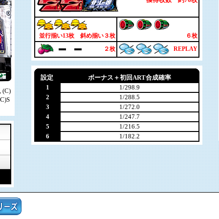
並行揃い13枚 斜め揃い３枚
６枚
２枚
REPLAY
設定
ボーナス＋初回ART合成確率
1
1/298.9
(C)
2
1/288.5
C)S
3
1/272.0
4
1/247.7
5
1/216.5
6
1/182.2