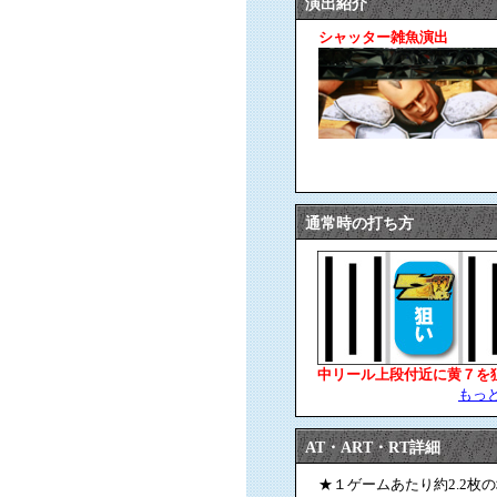
演出紹介
シャッター雑魚演出
通常時の打ち方
中リール上段付近に黄７を
もっ
AT・ART・RT詳細
★１ゲームあたり約2.2枚