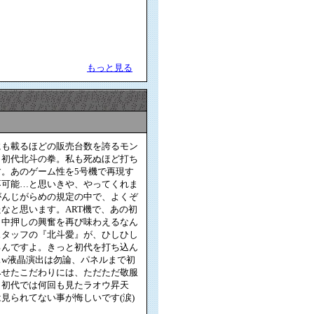
もっと見る
にも載るほどの販売台数を誇るモン
・初代北斗の拳。私も死ぬほど打ち
す。あのゲーム性を5号機で再現す
不可能…と思いきや、やってくれま
がんじがらめの規定の中で、よくぞ
なと思います。ART機で、あの初
・中押しの興奮を再び味わえるなん
スタッフの『北斗愛』が、ひしひし
るんですよ。きっと初代を打ち込ん
ぁw液晶演出は勿論、パネルまで初
みせたこだわりには、ただただ敬服
。初代では何回も見たラオウ昇天
見られてない事が悔しいです(涙)