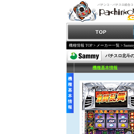
パチンコ・パチスロ総合コ
機種情報 TOP
>
メーカー一覧
>
Samm
パチスロ北斗
機種基本情報
機
種
基
本
情
報