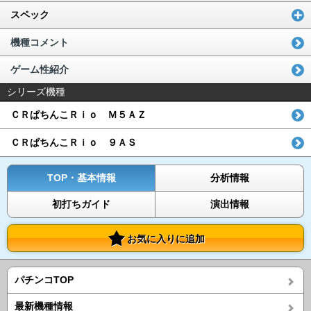
スペック
機種コメント
ゲーム性紹介
シリーズ機種
ＣＲぱちんこＲｉｏ Ｍ５ＡＺ
ＣＲぱちんこＲｉｏ ９ＡＳ
TOP・基本情報
分析情報
初打ちガイド
演出情報
お気に入りに追加
パチンコTOP
最新機種情報