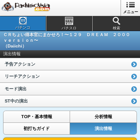
メニュー
パチンコ
パチスロ
検索
ＣＲちょい得本官にまかせろ！〜１２９ ＤＲＥＡＭ ２０００
ｖｅｒｓｉｏｎ〜
（Daiichi）
演出情報
予告アクション
リーチアクション
モード演出
ST中の演出
TOP・基本情報
分析情報
初打ちガイド
演出情報