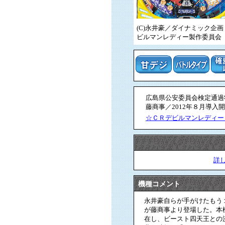
(C)永井豪／ダイナミック企画
ビルマンレディー製作委員会
広島県公安委員会検定通過状況
藤商事／2012年８月導入開
☆ＣＲデビルマンレディー
詳
機種コメント
永井豪自らが手がけたもう
が藤商事より登場した。本
在し、ビースト四天王との