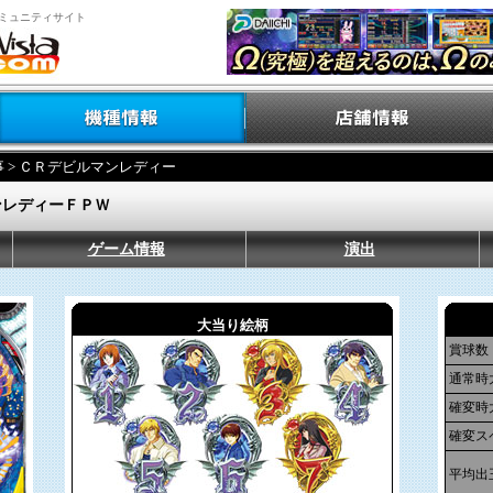
ミュニティサイト
事
> ＣＲデビルマンレディー
ンレディーＦＰＷ
ゲーム情報
演出
大当り絵柄
賞球数
通常時
確変時
確変ス
平均出