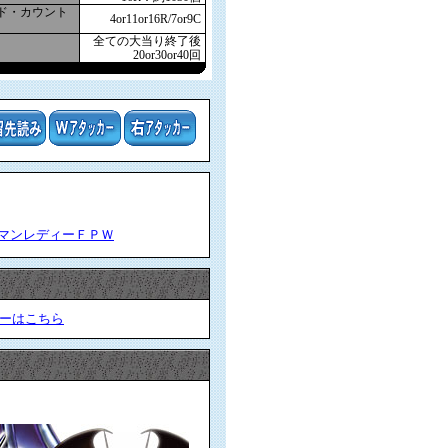
ド・カウント
4or11or16R/7or9C
全ての大当り終了後
20or30or40回
マンレディーＦＰＷ
ーはこちら