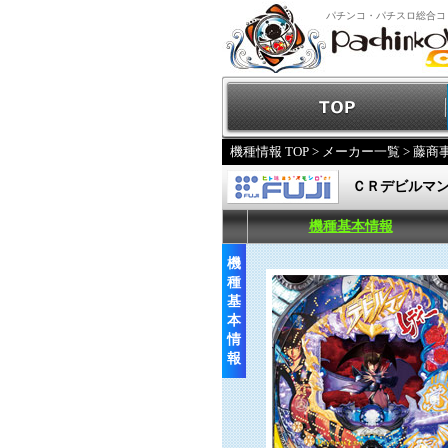
パチンコ・パチスロ総合コ
機種情報 TOP
>
メーカー一覧
>
藤商
ＣＲデビルマ
機種基本情報
機
種
基
本
情
報