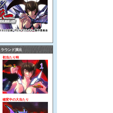
ラウンド演出
初当たり時
確変中の大当たり