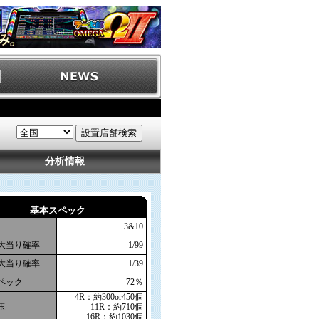
分析情報
基本スペック
3&10
大当り確率
1/99
大当り確率
1/39
ペック
72％
4R：約300or450個
玉
11R：約710個
16R：約1030個