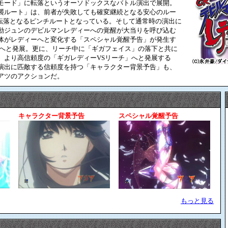
モード」に転落というオーソドックスなバトル演出で展開。
襲ルート」は、前者が失敗しても確変継続となる安心のルー
短転落となるピンチルートとなっている。そして通常時の演出に
動ジュンのデビルマンレディーへの覚醒が大当りを呼び込む
体がレディーへと変化する「スペシャル覚醒予告」が発生す
」へと発展。更に、リーチ中に「ギガフェイス」の落下と共に
、より高信頼度の「ギガレディーVSリーチ」へと発展する
演出に匹敵する信頼度を持つ「キャラクター背景予告」も、
アツのアクションだ。
キャラクター背景予告
スペシャル覚醒予告
もっと見る