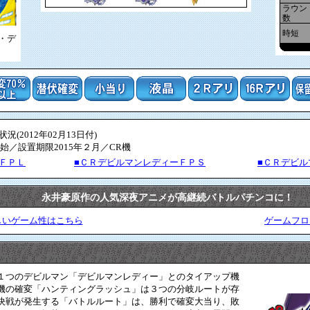
ラウン
数
時短
・デ
(2012年02月13日付)
始／設置期限2015年２月／CR機
ＦＰＬ
■ＣＲデビルマンレディーＦＰＳ
■ＣＲデビル
永井豪原作の人気深夜アニメが高継続バトルパチンコに！
しいゲーム性はこちら
ゲームフロ
１つのデビルマン「デビルマンレディー」とのタイアップ機
機の確変「ハンティングラッシュ」は３つの分岐ルートが存
決戦が発生する「バトルルート」は、勝利で確変大当り、敗