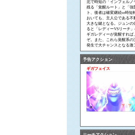
北で時短の「インフェルノ
残る「覚醒ルート」と「強
ト、後者は確変継続or時
おいても、主人公である不
大きな鍵となる。ジュンの
ると「レディーVSリーチ
ギガレディーが覚醒すれば
ぞ。また、これら覚醒系の
発生で大チャンスとなる激
予告アクション
ギガフェイス
リーチアクション