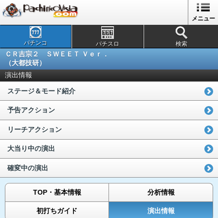
メニュー
パチンコ
パチスロ
検索
ＣＲ吉宗２ ＳＷＥＥＴ Ｖｅｒ．
（大都技研）
演出情報
ステージ＆モード紹介
予告アクション
リーチアクション
大当り中の演出
確変中の演出
TOP・基本情報
分析情報
初打ちガイド
演出情報