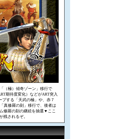
「（極）傾奇ゾーン」移行で
RT期待度変化）などがART突入
ループする「天武の極」や、赤７
「真修羅の刻」移行で、後者は
ーム修羅の刻の継続を抽選▼ここ
が残されるぞ。