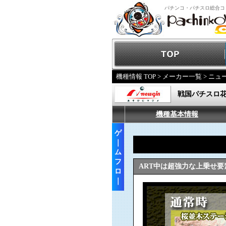
パチンコ・パチスロ総合コ
機種情報 TOP
>
メーカー一覧
>
ニュ
戦国パチスロ
機種基本情報
ゲ
｜
ム
フ
ART中は超強力な上乗せ
ロ
｜