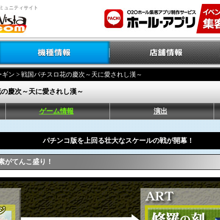
ミュニティサイト
ーギン
> 戦国パチスロ花の慶次～天に愛されし漢～
花の慶次～天に愛されし漢～
ゲーム情報
演出
パチンコ版を上回る壮大なスケールの戦が開幕！
要素がてんこ盛り！