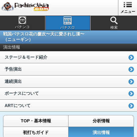
メニュー
パチンコ
パチスロ
検索
戦国パチスロ花の慶次〜天に愛されし漢〜
（ニューギン）
演出情報
ステージ＆モード紹介
予告演出
連続演出
ボーナスについて
ARTについて
TOP・基本情報
分析情報
初打ちガイド
演出情報