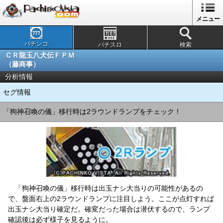
メニュー
パチンコ
パチスロ
検索
ＣＲ龍玉八犬伝ＦＰＭ
（藤商事）
分析情報
セグ情報
「狗神召喚の儀」移行時は2ラウンドランプをチェック！
「狗神召喚の儀」移行時は出玉ナシ大当りの可能性があるの
で、盤面右上の2ラウンドランプに注目しよう。ここが点灯すれば
出玉ナシ大当り確定だ。確変だった場合は潜伏するので、ランプ
確認後は必ず様子を見るように。