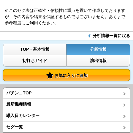
※このセグ表は正確性・信頼性に重点を置いて作成しております
が、その内容や結果を保証するものではございません。あくまで
参考程度にご利用ください。
分析情報一覧に戻る
TOP・基本情報
分析情報
初打ちガイド
演出情報
お気に入りに追加
パチンコTOP
最新機種情報
導入日カレンダー
セグ一覧