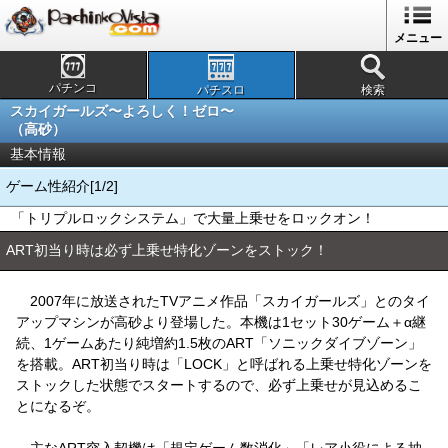
メニュー
パチンコ
パチスロ
検索
スカイガールズ〜よろしく！ゼロ〜
（高砂）
基本情報
ゲーム性紹介[1/2]
「トリプルロックシステム」で大量上乗せをロックオン！
ART初当り時は必ず上乗せ特化ゾーンをストック！
2007年に放送されたTVアニメ作品「スカイガールズ」とのタイ
アップマシンが高砂より登場した。本機は1セット30ゲーム＋α継
続、1ゲームあたり純増約1.5枚のART「ソニックダイブゾーン」
を搭載。ART初当り時は「LOCK」と呼ばれる上乗せ特化ゾーンを
ストックした状態でスタートするので、必ず上乗せが見込めるこ
とになるぞ。
主なART突入契機は「規定ゲーム数消化」「レア小役による抽