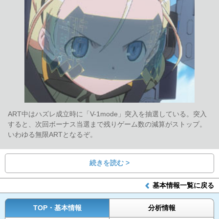
ART中はハズレ成立時に「V-1mode」突入を抽選している。突入
すると、次回ボーナス当選まで残りゲーム数の減算がストップ。
いわゆる無限ARTとなるぞ。
続きを読む >
基本情報一覧に戻る
TOP・基本情報
分析情報