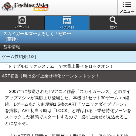
メニュー
パチンコ
パチスロ
検索
スカイガールズ〜よろしく！ゼロ〜
（高砂）
基本情報
ゲーム性紹介[1/2]
「トリプルロックシステム」で大量上乗せをロックオン！
ART初当り時は必ず上乗せ特化ゾーンをストック！
2007年に放送されたTVアニメ作品「スカイガールズ」とのタイ
アップマシンが高砂より登場した。本機は1セット30ゲーム＋α継
続、1ゲームあたり純増約1.5枚のART「ソニックダイブゾーン」
を搭載。ART初当り時は「LOCK」と呼ばれる上乗せ特化ゾーンを
ストックした状態でスタートするので、必ず上乗せが見込めるこ
とになるぞ。
主なART突入契機は「規定ゲーム数消化」「レア小役による抽