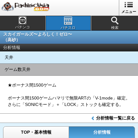
メニュー
パチンコ
パチスロ
検索
スカイガールズ〜よろしく！ゼロ〜
（高砂）
分析情報
天井
ゲーム数天井
★ボーナス間1500ゲーム
ボーナス間1500ゲームハマリで無限ARTの「V-1mode」確定。
さらに「SONICモード」＋「LOCK」ストックも確定する。
分析情報一覧に戻る
TOP・基本情報
分析情報