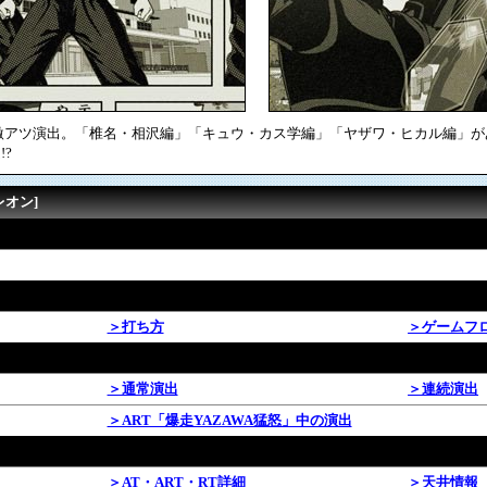
激アツ演出。「椎名・相沢編」「キュウ・カス学編」「ヤザワ・ヒカル編」が
!?
レオン]
＞打ち方
＞ゲームフ
＞通常演出
＞連続演出
＞ART「爆走YAZAWA猛怒」中の演出
＞AT・ART・RT詳細
＞天井情報