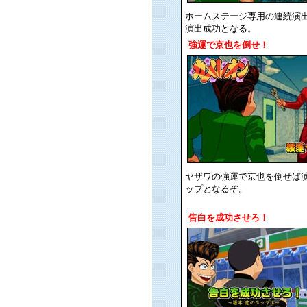
ホームステージ専用の連続演
演出成功となる。
強運で京也を倒せ！
ヤザワの強運で京也を倒せば
ップとなるぞ。
告白を成功させろ！