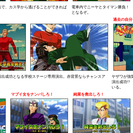
出で、カス学から逃げることができれば
電車内でニーヤとタイマン勝負！
となるぞ。
過去の自分
演出成功となる学校ステージ専用演出。赤背景ならチャンスア
ヤザワが強
演出成功!
いる。
マブイ女をナンパしろ！
純菜を救出しろ！