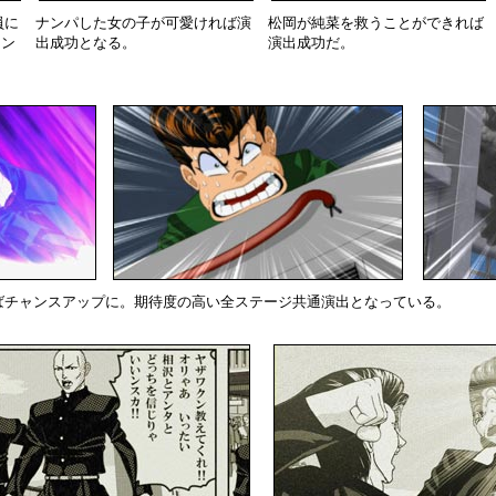
員に
ナンパした女の子が可愛ければ演
松岡が純菜を救うことができれば
ャン
出成功となる。
演出成功だ。
ばチャンスアップに。期待度の高い全ステージ共通演出となっている。