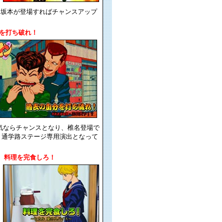
 坂本が登場すればチャンスアップ
を打ち破れ！
気ならチャンスとなり、椎名登場で
? 通学路ステージ専用演出となって
料理を完食しろ！