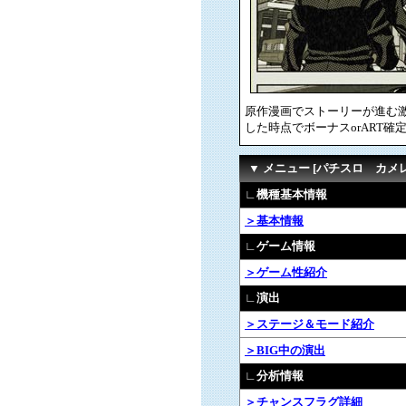
原作漫画でストーリーが進む
した時点でボーナスorART確定
▼ メニュー [パチスロ カメ
∟機種基本情報
＞基本情報
∟ゲーム情報
＞ゲーム性紹介
∟演出
＞ステージ＆モード紹介
＞BIG中の演出
∟分析情報
＞チャンスフラグ詳細