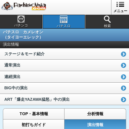
メニュー
パチンコ
パチスロ
検索
パチスロ カメレオン
（タイヨーエレック）
演出情報
ステージ＆モード紹介
通常演出
連続演出
BIG中の演出
ART「爆走YAZAWA猛怒」中の演出
TOP・基本情報
分析情報
初打ちガイド
演出情報