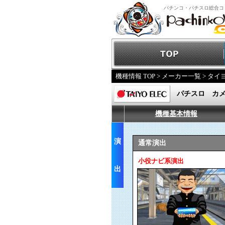
パチンコ・パチスロ総合コ
機種情報 TOP
>
メーカー一覧
>
タイ
パチスロ カ
機種基本情報
演
通常演出
小役ナビ系演出
出