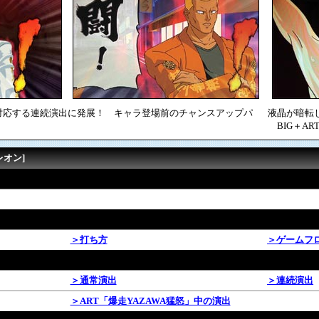
対応する連続演出に発展！ キャラ登場前のチャンスアップパ
液晶が暗転
BIG＋AR
レオン]
＞打ち方
＞ゲームフ
＞通常演出
＞連続演出
＞ART「爆走YAZAWA猛怒」中の演出