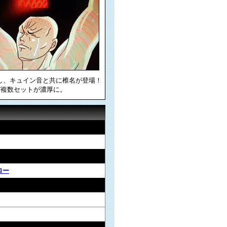
し、キュイン音と共に椎名が登場！
T複数セットが濃厚に。
ロー