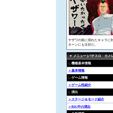
ヤザワの前に現れたキャラに
ターンにも注目だ。
▼ メニュー [パチスロ カメ
∟機種基本情報
＞基本情報
∟ゲーム情報
＞ゲーム性紹介
∟演出
＞ステージ＆モード紹介
＞BIG中の演出