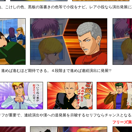
色、こけしの色、黒板の落書きの色等で小役をナビ。レア小役なら演出発展に
進めば進むほど期待できる。４段階まで進めば連続演出に発展!?
リフが重要で、連続演出や漢への道発展を示唆するセリフならチャンスとなる。
フリーズ演