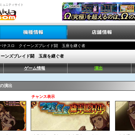
ミュニティサイト
 パチスロ クイーンズブレイド闘 玉座を継ぐ者
イーンズブレイド闘 玉座を継ぐ者
ゲーム情報
演出
中の演出
チャンス表示