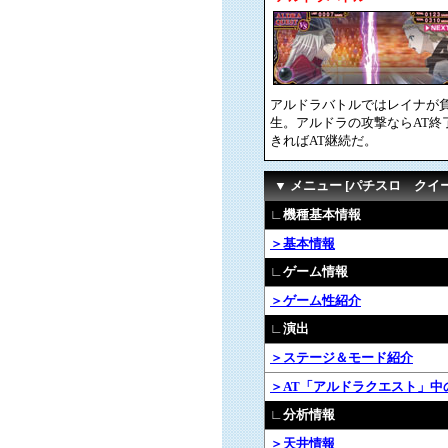
アルドラバトルではレイナが負
生。アルドラの攻撃ならAT終
きればAT継続だ。
▼ メニュー [パチスロ ク
∟機種基本情報
＞基本情報
∟ゲーム情報
＞ゲーム性紹介
∟演出
＞ステージ＆モード紹介
＞AT「アルドラクエスト」中
∟分析情報
＞天井情報