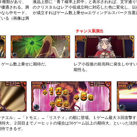
３種類があり、
液晶上部に「青７確率上昇中」と表示されれば、文字通り
が優遇される。満
のクリスタルはレア小役成立時に対応した色に変化し、以
小なら中モード、
が成立すればゲーム数上乗せorエヴィンデルスパーク当選
ている（画像は満
チャンス系演出
。ゲーム数上乗せに期待だ。
レア小役後の前兆時に発生しやす
能性も。
ナナエル」→「トモエ」→「リスティ」の順に登場。１ゲーム最大３回攻撃す
期待大、２回目までノーヒットの場合は50ゲーム以上の期待大、といった法
期待できるぞ。