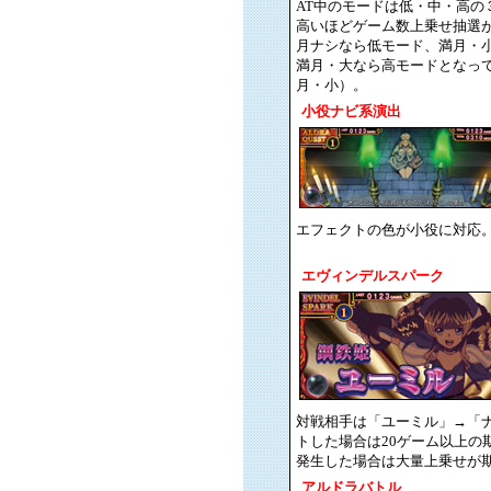
AT中のモードは低・中・高の
高いほどゲーム数上乗せ抽選
月ナシなら低モード、満月・
満月・大なら高モードとなっ
月・小）。
小役ナビ系演出
エフェクトの色が小役に対応
エヴィンデルスパーク
対戦相手は「ユーミル」→「
トした場合は20ゲーム以上の
発生した場合は大量上乗せが
アルドラバトル