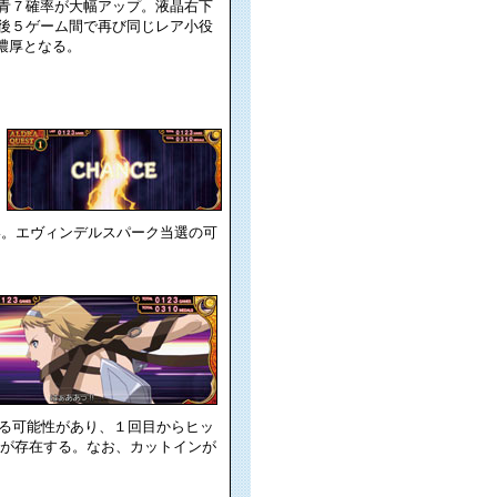
青７確率が大幅アップ。液晶右下
後５ゲーム間で再び同じレア小役
濃厚となる。
い。エヴィンデルスパーク当選の可
る可能性があり、１回目からヒッ
則が存在する。なお、カットインが