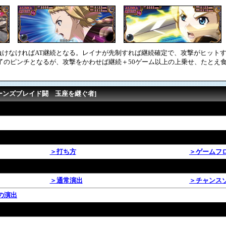
けなければAT継続となる。レイナが先制すれば継続確定で、攻撃がヒットす
了のピンチとなるが、攻撃をかわせば継続＋50ゲーム以上の上乗せ、たとえ
イーンズブレイド闘 玉座を継ぐ者]
＞打ち方
＞ゲームフ
＞通常演出
＞チャンス
の演出