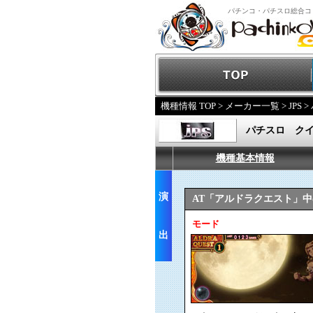
パチンコ・パチスロ総合コ
機種情報 TOP
>
メーカー一覧
>
JPS
>
パチスロ ク
機種基本情報
演
AT「アルドラクエスト」
モード
出