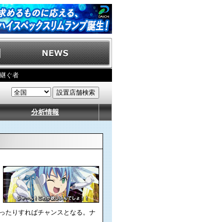
を継ぐ者
分析情報
ったりすればチャンスとなる。ナ