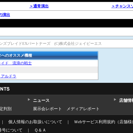
＞通常演出
＞チャンス
の演出
N／クイーンズブレイドEXパートナーズ (C)株式会社ジェイピーエス
タへのオススメ機種
レイド 流浪の戦士
 アルドラ
ニュース
店舗情
設定判別
展示会レポート
メディアレポート
｜
個人情報のお取扱いについて
｜
Ｗebサービス利用規約（店舗様
番号について
｜
Ｑ＆Ａ