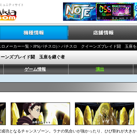
ミュニティサイト
スロメーカー一覧
>
JPS(パチスロ)
> パチスロ クイーンズブレイド闘 玉座
イーンズブレイド闘 玉座を継ぐ者
ゲーム情報
演出
ば成功となるチャンスゾーン。ラナの気合いが強かったり、ひび割れが大きか