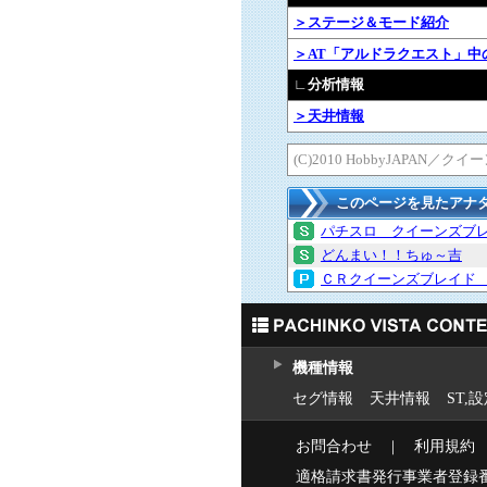
＞ステージ＆モード紹介
＞AT「アルドラクエスト」中
∟分析情報
＞天井情報
(C)2010 HobbyJAPA
このページを見たアナ
パチスロ クイーンズブ
どんまい！！ちゅ～吉
ＣＲクイーンズブレイド
機種情報
セグ情報
天井情報
ST,
お問合わせ
｜
利用規約
適格請求書発行事業者登録