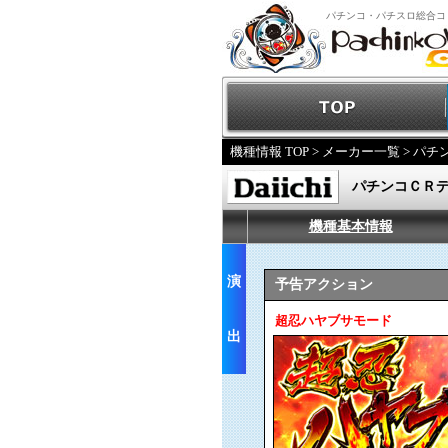
パチンコ・パチスロ総合コ
機種情報 TOP
>
メーカー一覧
>
パチ
パチンコＣＲ
機種基本情報
演
予告アクション
超忍ハヤブサモード
出