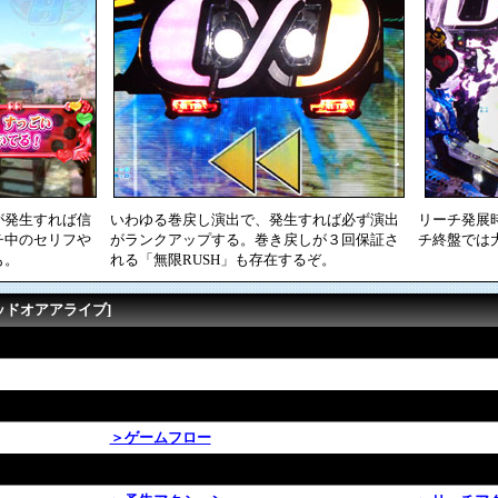
が発生すれば信
いわゆる巻戻し演出で、発生すれば必ず演出
リーチ発展
チ中のセリフや
がランクアップする。巻き戻しが３回保証さ
チ終盤では
も。
れる「無限RUSH」も存在するぞ。
ッドオアアライブ]
＞ゲームフロー