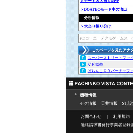
＞モード＆大当り紹介
＞DOATECモード中の演出
∟分析情報
＞大当り振り分け
(C)コーエーテクモゲームス 
このページを見たアナ
スーパーストリートファイ
ＣＲ鉄拳
ぱちんこＣＲバーチャフ
機種情報
セグ情報
天井情報
ST,
お問合わせ
｜
利用規約
適格請求書発行事業者登録