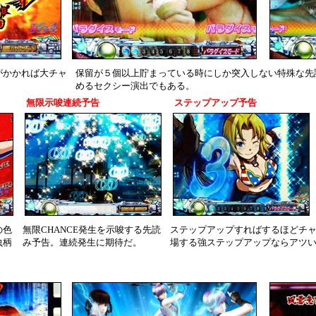
がかかれば大チャ
保留が５個以上貯まっている時にしか突入しない特殊な先
めるセクシー演出でもある。
無限示唆連続予告
ステップアップ予告
の色
無限CHANCE発生を示唆する先読
ステップアップすればするほどチ
虫柄
み予告。連続発生に期待だ。
場する強ステップアップならアツ