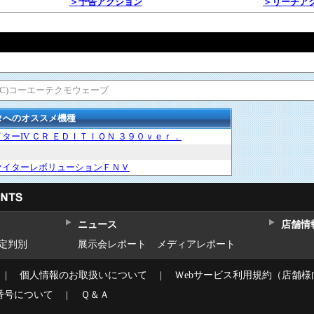
＞予告アクション
＞リーチア
(C)コーエーテクモウェーブ
タへのオススメ機種
ターIV ＣＲ ＥＤＩＴＩＯＮ ３９０ｖｅｒ．
ァイターレボリューションＦＮＶ
ニュース
店舗情
設定判別
展示会レポート
メディアレポート
｜
個人情報のお取扱いについて
｜
Ｗebサービス利用規約（店舗様
番号について
｜
Ｑ＆Ａ