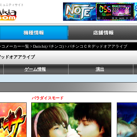
ミュニティサイト
ンコメーカー一覧
>
Daiichi(パチンコ)
> パチンコＣＲデッドオアアライブ
デッドオアアライブ
ゲーム情報
演出
パラダイスモード