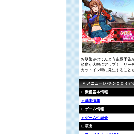
お馴染みのてんとう虫柄予告
頼度が大幅にアップ！ リー
カットイン時に発生すること
▼ メニュー [パチンコＣＲデ
∟機種基本情報
＞基本情報
∟ゲーム情報
＞ゲーム性紹介
∟演出