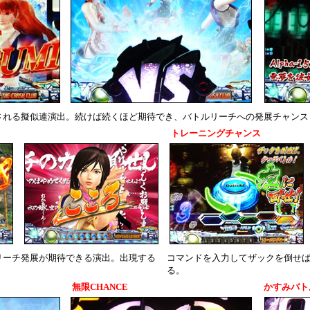
される擬似連演出。続けば続くほど期待でき、バトルリーチへの発展チャンス
トレーニングチャンス
リーチ発展が期待できる演出。出現する
コマンドを入力してザックを倒せ
る。
無限CHANCE
かすみバト