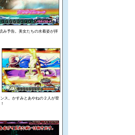
読み予告。美女たちの水着姿が拝
ャンス。かすみとあやねの２人が登
い！