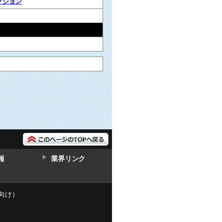
クション
報
業界リンク
向け）