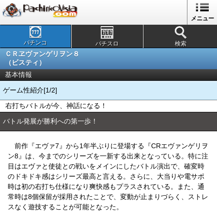
メニュー
パチンコ
パチスロ
検索
ＣＲヱヴァンゲリヲン８
（ビスティ）
基本情報
ゲーム性紹介[1/2]
右打ちバトルが今、神話になる！
バトル発展が勝利への第一歩！
前作『エヴァ7』から1年半ぶりに登場する『CRエヴァンゲリヲ
ン8』は、今までのシリーズを一新する出来となっている。特に注
目はエヴァと使徒との戦いをメインにしたバトル演出で、確変時
のドキドキ感はシリーズ最高と言える。さらに、大当りや電サポ
時は初の右打ち仕様になり爽快感もプラスされている。また、通
常時は8個保留が採用されたことで、変動が止まりづらく、ストレ
スなく遊技することが可能となった。