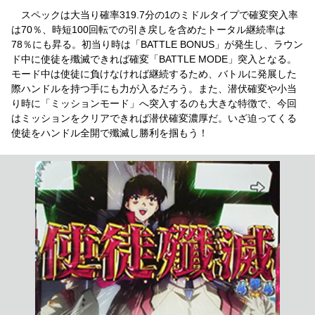
スペックは大当り確率319.7分の1のミドルタイプで確変突入率
は70％、時短100回転での引き戻しを含めたトータル継続率は
78％にも昇る。初当り時は「BATTLE BONUS」が発生し、ラウン
ド中に使徒を殲滅できれば確変「BATTLE MODE」突入となる。
モード中は使徒に負けなければ継続するため、バトルに発展した
際ハンドルを持つ手にも力が入るだろう。また、潜伏確変や小当
り時に「ミッションモード」へ突入するのも大きな特徴で、今回
はミッションをクリアできれば潜伏確変濃厚だ。いざ迫ってくる
使徒をハンドル全開で殲滅し勝利を掴もう！