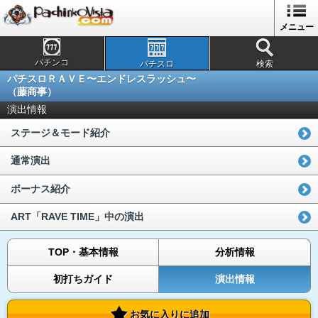
メニュー
パチンコ
パチスロ
検索
パチスロＲＡＶＥ〜エンドレスラッシュ〜
（藤商事）
演出情報
ステージ＆モード紹介
通常演出
ボーナス紹介
ART「RAVE TIME」中の演出
TOP・基本情報
分析情報
初打ちガイド
演出情報
お気に入りに追加