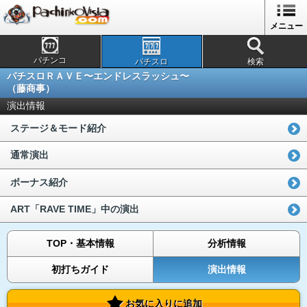
メニュー
パチンコ
パチスロ
検索
パチスロＲＡＶＥ〜エンドレスラッシュ〜
（藤商事）
演出情報
ステージ＆モード紹介
通常演出
ボーナス紹介
ART「RAVE TIME」中の演出
TOP・基本情報
分析情報
初打ちガイド
演出情報
お気に入りに追加