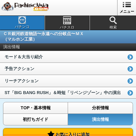
メニュー
パチンコ
パチスロ
検索
ＣＲ銀河鉄道物語〜永遠への分岐点〜ＭＸ
（マルホン工業）
演出情報
モード＆大当り紹介
予告アクション
リーチアクション
ST「BIG BANG RUSH」＆時短「リベンジゾーン」中の演出
TOP・基本情報
分析情報
初打ちガイド
演出情報
お気に入りに追加