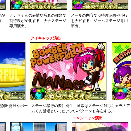
度が
ナナちゃんの表情や写真の種類で
メールの内容で期待度示唆や小役
演
期待度が変化する、ナナステージ
をナビする、ジャムステージ専用
専用演出。
演出。
アイキャッチ演出
続演出発展やボー
ステージ移行の際に発生。通常はステージ対応キャラのア
ムくん登場といったアツいパターンも存在する。
ニャンニャン演出