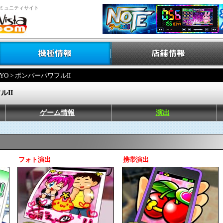
ミュニティサイト
YO
> ボンバーパワフルII
ルII
ゲーム情報
演出
フォト演出
携帯演出