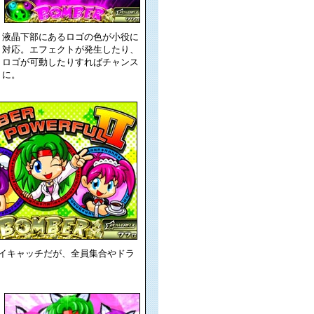
液晶下部にあるロゴの色が小役に
対応。エフェクトが発生したり、
ロゴが可動したりすればチャンス
に。
イキャッチだが、全員集合やドラ