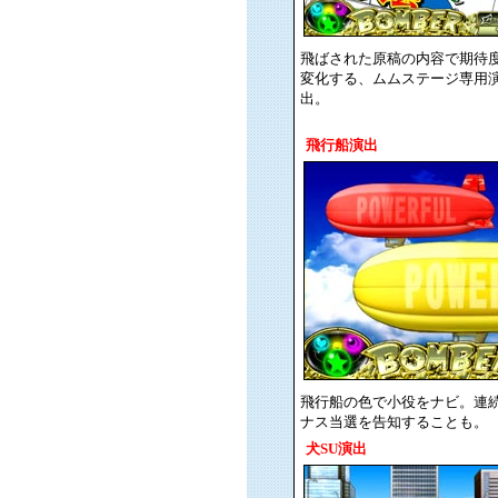
飛ばされた原稿の内容で期待
変化する、ムムステージ専用
出。
飛行船演出
飛行船の色で小役をナビ。連
ナス当選を告知することも。
犬SU演出