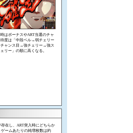
時はボーナスやART当選のチャ
期待度は「中段ベル→弱チェリー
→チャンス目→強チェリー→強ス
チェリー」の順に高くなる。
が存在し、ART突入時にどちらか
１ゲームあたりの純増枚数は約