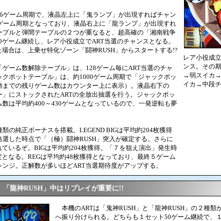
6ゲーム周期で、液晶左上に「鬼ランプ」が出現すればチャン
2ゲーム周期となっており、液晶右上に「龍ランプ」が出現すれ
ーブルと弾間テーブルの２つが重なると、超高確の「湘南戦争
～30ゲーム継続し、レア小役成立でART当選のチャンスとなる。
た場合は、上乗せ特化ゾーン「闘神RUSH」からスタートする!?
レア小役成立
ンス。その
ーム数解除テーブル」は、128ゲーム毎にART当選のチャ
→弱スイカ
クポットテーブル」は、約1000ゲーム周期で「ジャックポッ
イカ→中段
動までの残りゲーム数はカウンター上に表示）。液晶右下の
ー」にストックされたARTの全放出抽選を行う。ジャックポッ
数は平均約400～430ゲームとなっているので、一発逆転も夢
純正ボーナスを搭載。LEGEND BIGは平均約204枚獲得
選した時点で「（極）闘神RUSH」突入が確定する。さらに
れているぞ。BIGは平均約204枚獲得。「７を狙え演出」発生時
定となる。REGは平均約48枚獲得となっており、最終５ゲーム
レンジ。正解数が多いほどART当選期待度がアップする。
、「龍神RUSH」中はリプレイが重要に!!
本機のARTは「鬼神RUSH」と「龍神RUSH」の２種類
へ振り分けられる。どちらも１セット50ゲーム継続で、