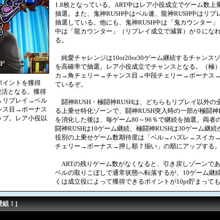
1.8枚となっている。ART中はレア小役成立でゲーム数
抽選。また、鬼神RUSH中はベル連、龍神RUSH中はリ
抽選している。他にも、鬼神RUSH中は「鬼カウンター」
中は「龍カウンター」（リプレイ成立で減算）が０にな
る。
純愛チャレンジは10or20or30ゲーム継続するチャンス
を高確率で抽選。レア小役成立でチャンスとなる。（極）
カ→角チェリー→チャンス目→中段チェリー→ボーナス
ポイントを獲得
ているぞ。
T復活となる。獲得
→リプレイ→ベル
闘神RUSH・極闘神RUSHは、どちらもリプレイ以外の全
ンス目→ボーナス
る上乗せ特化ゾーンで、闘神RUSH突入時の一部が極闘神
ップ。レア小役以
を消化した後は、毎ゲーム80～96％で継続を抽選。両者
闘神RUSHは10ゲーム継続、極闘神RUSHは30ゲーム
役別の上乗せゲーム数期待度は「ベル→ハズレ→スイカ
チェリー→ボーナス→押し順７揃い」の順にアップする
ARTの残りゲーム数がなくなると、引き戻しゾーンで
ベルの取りこぼしで通常状態へ転落するが、10ゲーム継続
くは成立役によって獲得できるポイントが10pt貯まっても
愛組！]