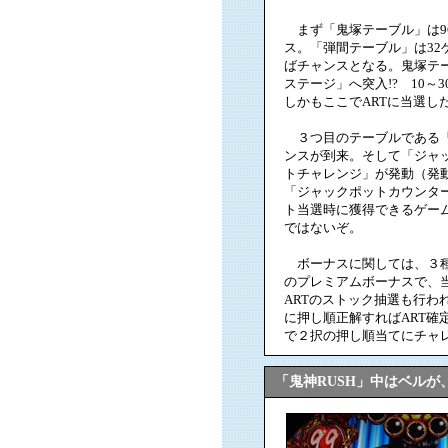
まず「鬼塚テーブル」は9
ス。「弾間テーブル」は3
ばチャンスとなる。鬼塚テ
ステージ」へ突入!? 10
しかもここでARTに当選し
３つ目のテーブルである「ゲ
ンスが到来。そして「ジャッ
トチャレンジ」が発動（発
「ジャックポットカウンタ
ト当選時に獲得できるゲーム
ではないぞ。
ボーナスに関しては、３種類の
のプレミアムボーナスで、当
ARTのストック抽選も行わ
に押し順正解すればART確
で２択の押し順当てにチャ
「鬼神RUSH」中はベルが