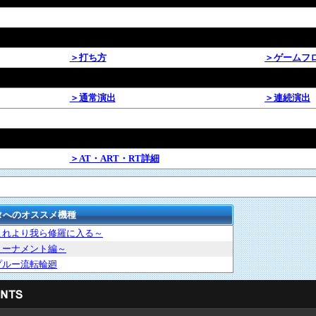
＞打ち方
＞ゲームフ
＞通常演出
＞連続演出
＞AT・ART・RT詳細
タへのオススメ機種
これより我ら修羅に入る～
トーナメント編～
プルー流転輪廻