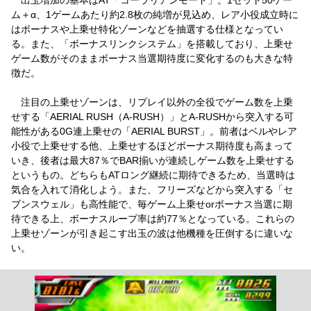
ム＋α、1ゲームあたり約2.8枚の純増が見込め、レア小役成立時に
はボーナスや上乗せ特化ゾーンなどを抽選する仕様となってい
る。また、「ボーナスリンクシステム」を搭載しており、上乗せ
ゲーム数がそのままボーナス当選期待度に変化するのも大きな特
徴だ。
注目の上乗せゾーンは、リプレイ以外の全役でゲーム数を上乗
せする「AERIAL RUSH（A-RUSH）」とA-RUSHから突入する可
能性がある0G連上乗せの「AERIAL BURST」。前者はベルやレア
小役で上乗せする他、上乗せするほどボーナス期待度も高まって
いき、後者は最大87％でBAR揃いが連続しゲーム数を上乗せする
というもの。どちらもATロング継続に期待できるため、当選時は
気合を入れて消化しよう。また、フリーズなどから突入する「セ
ブンスウェル」も高性能で、毎ゲーム上乗せorボーナス当選に期
待できる上、ボーナスループ率は約77％となっている。これらの
上乗せゾーンが引き起こす出玉の波は他機種を圧倒するに違いな
い。