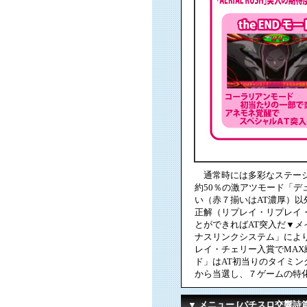
通常時には多彩なステージ
約50％の激アツモード「
い（赤７揃いはAT濃厚）
正解（リプレイ・リプレイ
とができればAT突入だ▼メ
ナスリンクシステム」によ
レイ・チェリー入賞でMAX継
ド」はAT初当りのタイミン
から当選し、７ゲームの特
▼ メニュー [パチスロ交響詩