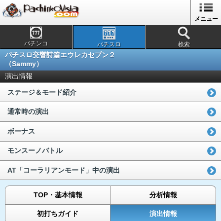
メニュー
パチンコ
パチスロ
検索
パチスロ交響詩篇エウレカセブン２
（Sammy）
演出情報
ステージ＆モード紹介
通常時の演出
ボーナス
モンスーノバトル
AT「コーラリアンモード」中の演出
TOP・基本情報
分析情報
初打ちガイド
演出情報