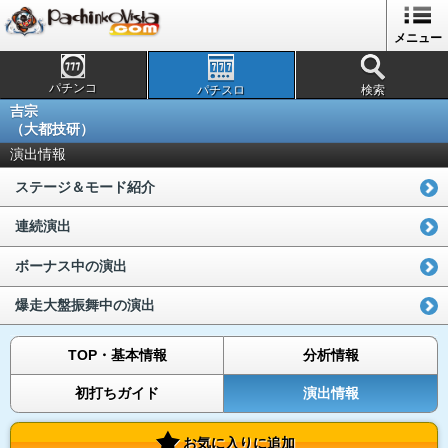
メニュー
パチンコ
パチスロ
検索
吉宗
（大都技研）
演出情報
ステージ＆モード紹介
連続演出
ボーナス中の演出
爆走大盤振舞中の演出
TOP・基本情報
分析情報
初打ちガイド
演出情報
お気に入りに追加