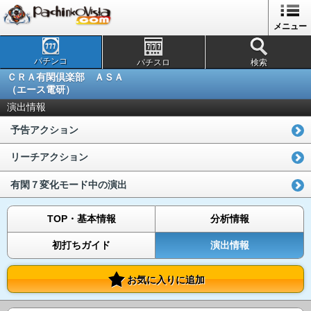
メニュー
パチンコ
パチスロ
検索
ＣＲＡ有閑倶楽部 ＡＳＡ
（エース電研）
演出情報
予告アクション
リーチアクション
有閑７変化モード中の演出
TOP・基本情報
分析情報
初打ちガイド
演出情報
お気に入りに追加