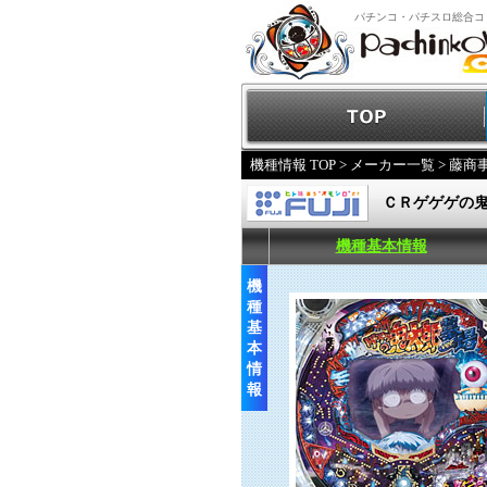
パチンコ・パチスロ総合コ
機種情報 TOP
>
メーカー一覧
>
藤商
ＣＲゲゲゲの
機種基本情報
機
種
基
本
情
報