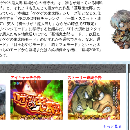
ゲゲゲの鬼太郎 墓場からの招待状』は、誰もが知っている国民
郎」と、それよりも先んじて描かれた作品「墓場鬼太郎」の
っている。本機は「ゲゲゲの鬼太郎」シリーズ初となるST仕
発生する「VROUND獲得チャレンジ」（一撃・スロット・連
STに突入（初当りが「超大当り」ならその時点でST確定）、
リベンジモード」に移行する仕組みだ。ST中の演出は２タイ
が悪人たちを地獄送りにする「墓場鬼太郎モード」、妖怪た
ゲゲゲの鬼太郎モード」のいずれかを選択できる。なお、通
ード」「目玉おやじモード」「猫カフェモード」といった３
れらのモードから墓場または３絵柄停止を機に「墓場ZONE」
るぞ。
アイキャッチ予告
ストーリー連続予告
もっと見る