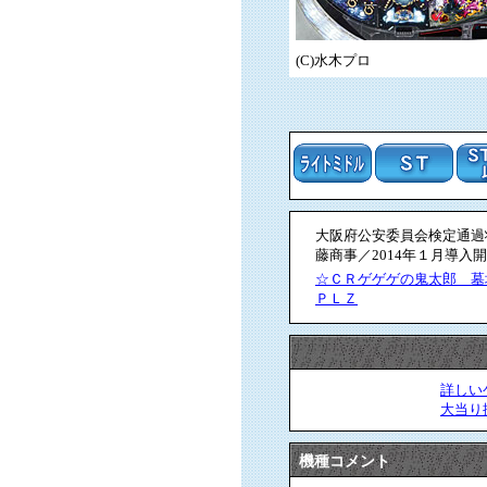
(C)水木プロ
大阪府公安委員会検定通過状況
藤商事／2014年１月導入開
☆ＣＲゲゲゲの鬼太郎 墓
ＰＬＺ
詳しい
大当り
機種コメント