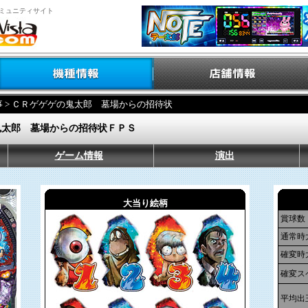
ミュニティサイト
事
> ＣＲゲゲゲの鬼太郎 墓場からの招待状
鬼太郎 墓場からの招待状ＦＰＳ
ゲーム情報
演出
大当り絵柄
賞球数
通常時
確変時
確変ス
平均出