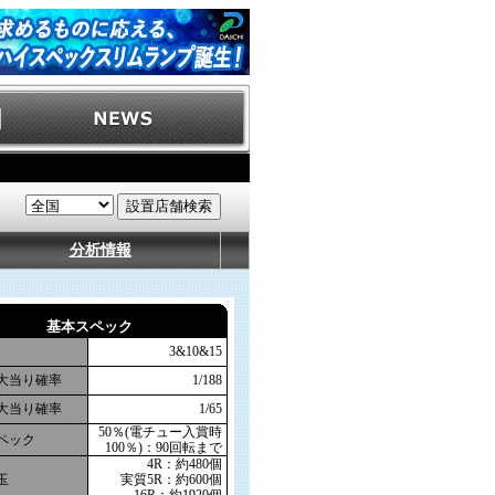
分析情報
基本スペック
3&10&15
大当り確率
1/188
大当り確率
1/65
50％(電チュー入賞時
ペック
100％)：90回転まで
4R：約480個
玉
実質5R：約600個