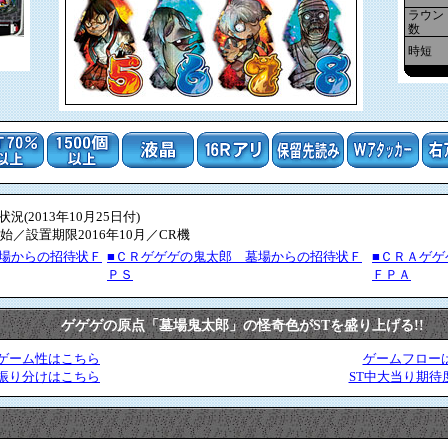
ラウン
数
時短
(2013年10月25日付)
始／設置期限2016年10月／CR機
場からの招待状Ｆ
■ＣＲゲゲゲの鬼太郎 墓場からの招待状Ｆ
■ＣＲＡゲ
ＰＳ
ＦＰＡ
ゲゲゲの原点「墓場鬼太郎」の怪奇色がSTを盛り上げる!!
ゲーム性はこちら
ゲームフロー
振り分けはこちら
ST中大当り期待