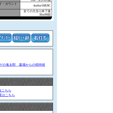
16R：約1920個
ド・カウント
4or6or16R/8C
全ての大当り終了後
30or90回
ゲゲの鬼太郎 墓場からの招待状
はこちら
度はこちら