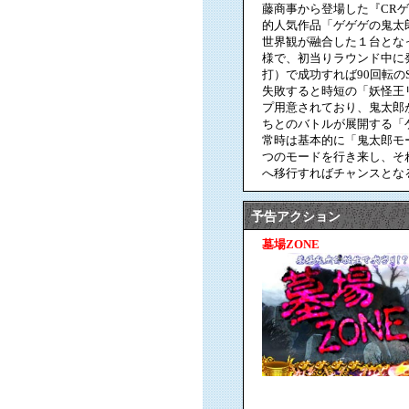
藤商事から登場した『CR
的人気作品「ゲゲゲの鬼太
世界観が融合した１台とな
様で、初当りラウンド中に
打）で成功すれば90回転の
失敗すると時短の「妖怪王
プ用意されており、鬼太郎
ちとのバトルが展開する「
常時は基本的に「鬼太郎モ
つのモードを行き来し、そ
へ移行すればチャンスとな
予告アクション
墓場ZONE