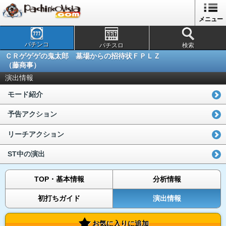
メニュー
パチンコ
パチスロ
検索
ＣＲゲゲゲの鬼太郎 墓場からの招待状ＦＰＬＺ
（藤商事）
演出情報
モード紹介
予告アクション
リーチアクション
ST中の演出
TOP・基本情報
分析情報
初打ちガイド
演出情報
お気に入りに追加