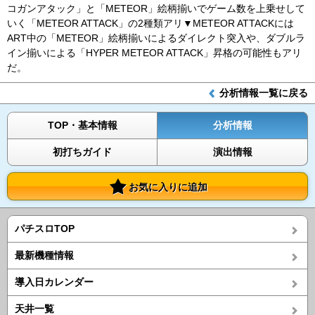
コガンアタック」と「METEOR」絵柄揃いでゲーム数を上乗せして
いく「METEOR ATTACK」の2種類アリ▼METEOR ATTACKには
ART中の「METEOR」絵柄揃いによるダイレクト突入や、ダブルラ
イン揃いによる「HYPER METEOR ATTACK」昇格の可能性もアリ
だ。
分析情報一覧に戻る
TOP・基本情報
分析情報
初打ちガイド
演出情報
お気に入りに追加
パチスロTOP
最新機種情報
導入日カレンダー
天井一覧