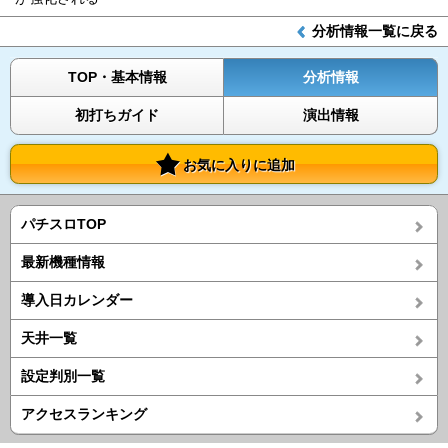
分析情報一覧に戻る
TOP・基本情報
分析情報
初打ちガイド
演出情報
お気に入りに追加
パチスロTOP
最新機種情報
導入日カレンダー
天井一覧
設定判別一覧
アクセスランキング