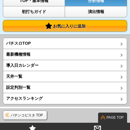
TOP・基本情報
分析情報
初打ちガイド
演出情報
お気に入りに追加
パチスロTOP
最新機種情報
導入日カレンダー
天井一覧
設定判別一覧
アクセスランキング
パチンコビスタ TOP
PAGE TOP