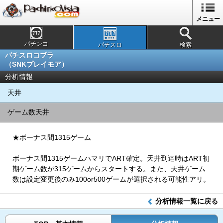
メニュー
パチンコ
パチスロ
検索
パチスロコブラ
（SNKプレイモア）
分析情報
天井
ゲーム数天井
★ボーナス間1315ゲーム
ボーナス間1315ゲームハマリでART確定。天井到達時はART初
期ゲーム数が315ゲームからスタートする。また、天井ゲーム
数は設定変更後のみ100or500ゲームが選択される可能性アリ。
分析情報一覧に戻る