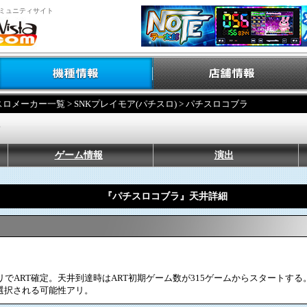
ミュニティサイト
スロメーカー一覧
>
SNKプレイモア(パチスロ)
> パチスロコブラ
ラ
ゲーム情報
演出
『パチスロコブラ』天井詳細
マリでART確定。天井到達時はART初期ゲーム数が315ゲームからスタートす
ムが選択される可能性アリ。