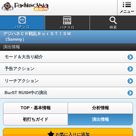
メニュー
パチンコ
パチスロ
検索
デジハネＣＲ戦乱ＢｕｒＳＴ！ＳＷ
（Sammy）
演出情報
モード＆大当り紹介
予告アクション
リーチアクション
BurST RUSH中の演出
TOP・基本情報
分析情報
初打ちガイド
演出情報
お気に入りに追加