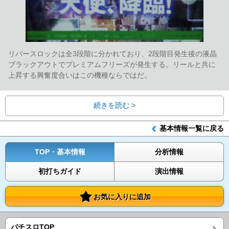
リバースロックは全3段階に分かれており、2段階目発生後の液晶
ブラックアウトでプレミアムフリーズが発生する。リールと共に
上昇する興奮度合いはこの機種ならではだ。
続きを読む >
基本情報一覧に戻る
TOP・基本情報
分析情報
初打ちガイド
演出情報
お気に入りに追加
パチスロTOP