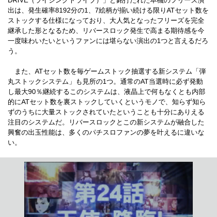
出は、発生確率8192分の1、7絵柄が揃い続ける限りATセット数を
ストックする仕様になっており、大人気となったフリーズを完全
継承した形となるため、リバースロック発生で高まる期待感を今
一度味わいたいというファンには堪らない演出の1つと言えるだろ
う。
また、ATセット数を毎ゲームストック抽選する新システム「弾
丸ストックシステム」も見所の1つ。通常のAT当選時に必ず発動
し最大90％継続するこのシステムは、液晶上で何もなくとも内部
的にATセット数を裏ストックしていくというモノで、知らず知ら
ずのうちに大量ストックされていたということも十分にありえる
注目のシステムだ。リバースロックとこの新システムが融合した
興奮の出玉性能は、多くのパチスロファンの夢を叶えるに違いな
い。