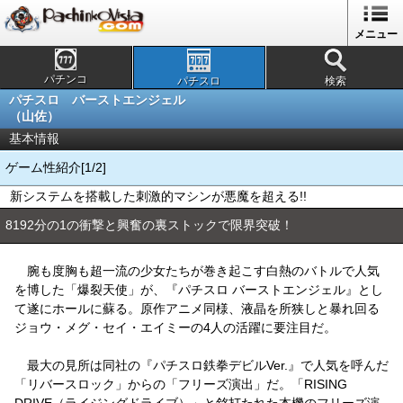
メニュー
パチンコ
パチスロ
検索
パチスロ バーストエンジェル
（山佐）
基本情報
ゲーム性紹介[1/2]
新システムを搭載した刺激的マシンが悪魔を超える!!
8192分の1の衝撃と興奮の裏ストックで限界突破！
腕も度胸も超一流の少女たちが巻き起こす白熱のバトルで人気
を博した「爆裂天使」が、『パチスロ バーストエンジェル』とし
て遂にホールに蘇る。原作アニメ同様、液晶を所狭しと暴れ回る
ジョウ・メグ・セイ・エイミーの4人の活躍に要注目だ。
最大の見所は同社の『パチスロ鉄拳デビルVer.』で人気を呼んだ
「リバースロック」からの「フリーズ演出」だ。「RISING
DRIVE（ライジングドライブ）」と銘打たれた本機のフリーズ演